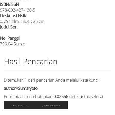
ISBN/ISSN
978-602-427-130-5
Deskripsi Fisik
x, 294 hlm. : ilus. ; 25 cm.
Judul Seri
-
No. Panggil
796.04 Sum p
Hasil Pencarian
Ditemukan
1
dari pencarian Anda melalui kata kunci:
author=Sumaryoto
Permintaan membutuhkan
0.02558
detik untuk selesai
XML RESULT
JSON RESULT