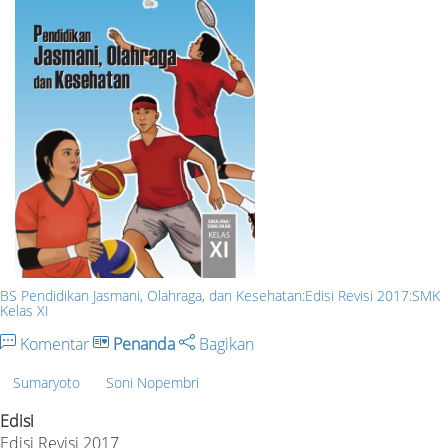
BS Pendidikan Jasmani, Olahraga, dan Kesehatan:Edisi Revisi 2017:SMK
Kelas XI
Komentar
Penanda
Bagikan
Sumaryoto
Soni Nopembri
Edisi
Edisi Revisi 2017