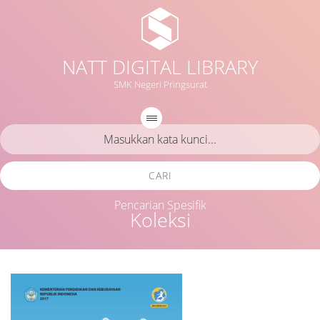
NATT DIGITAL LIBRARY
SMK Negeri Pringsurat
CARI
Pencarian Spesifik
Koleksi